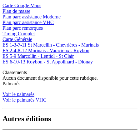
Carte Google Maps
Plan de masse
Plan parc assistance Moderne
Plan parc assistance VHC
Plan parc remorques
Timing Complet
Carte Générale
ES 1-3-7-11 St Marcellin - Chevrières - Murinais
ES 2-4-8-12 Murinais - Varacieux - Roybon
ES 5-9 Marcollin - Lentiol - St Clair
ES 6-10-13 Roybon - St Appolinard - Dionay
Classements
Aucun document disponible pour cette rubrique.
Palmarès
Voir le palmarès
Voir le palmarès VHC
Autres éditions